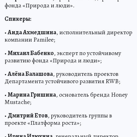
фонда «Природа и люди».
Спикеры:
•
Аида Ахмедшина
, исполнительный директор
компании Pamilee;
•
Михаил Бабенко
, эксперт по устойчивому
развитию фонда «Природа и люди»;
•
Алёна Балашова
, руководитель проектов
Департамента устойчивого развития RWB;
•
Марина Гришина
, основатель бренда Honey
Mustache;
•
Дмитрий Етов
, руководитель группы в
проекте «Платформа роста»;
•
Ирина Илюхина
, генеральный директор