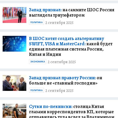
Запад признал:
на саммите ШОС Россия
выглядела триумфатором
2 сентября 2025
ПОЛИТИКА
В ШОС хотят создать альтернативу
SWIFT, VISA и MasterCard:
какой будет
единая платежная система России,
Китая и Индии
2 сентября 2025
ЭКОНОМИКА
Запад признал правоту России:
он
больше не «главный господин»
2 сентября 2025
ПОЛИТИКА
Сутки по-пекински:
столица Китая
глазами корреспондентов КП, которые
отправились туда вслед за Владимиром