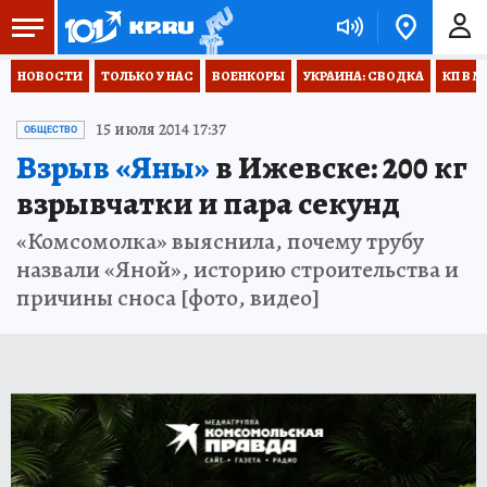
НОВОСТИ
ТОЛЬКО У НАС
ВОЕНКОРЫ
УКРАИНА: СВОДКА
КП В М
15 июля 2014 17:37
ОБЩЕСТВО
Взрыв «Яны»
в Ижевске: 200 кг
взрывчатки и пара секунд
«Комсомолка» выяснила, почему трубу
назвали «Яной», историю строительства и
причины сноса [фото, видео]