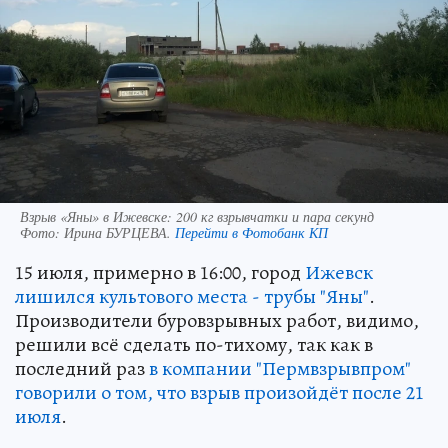
Взрыв «Яны» в Ижевске: 200 кг взрывчатки и пара секунд
Фото:
Ирина БУРЦЕВА.
Перейти в Фотобанк КП
15 июля, примерно в 16:00, город
Ижевск
лишился культового места - трубы "Яны"
.
Производители буровзрывных работ, видимо,
решили всё сделать по-тихому, так как в
последний раз
в компании "Пермвзрывпром"
говорили о том, что взрыв произойдёт после 21
июля
.