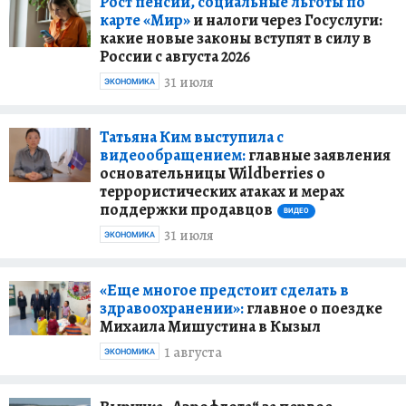
Рост пенсий, социальные льготы по
карте «Мир»
и налоги через Госуслуги:
какие новые законы вступят в силу в
России с августа 2026
31 июля
ЭКОНОМИКА
Татьяна Ким выступила с
видеообращением:
главные заявления
основательницы Wildberries о
террористических атаках и мерах
поддержки продавцов
ВИДЕО
31 июля
ЭКОНОМИКА
«Еще многое предстоит сделать в
здравоохранении»:
главное о поездке
Михаила Мишустина в Кызыл
1 августа
ЭКОНОМИКА