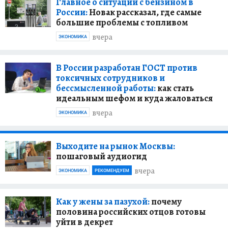
Главное о ситуации с бензином в
России:
Новак рассказал, где самые
большие проблемы с топливом
вчера
ЭКОНОМИКА
В России разработан ГОСТ против
токсичных сотрудников и
бессмысленной работы:
как стать
идеальным шефом и куда жаловаться
вчера
ЭКОНОМИКА
Выходите на рынок Москвы:
пошаговый аудиогид
вчера
ЭКОНОМИКА
РЕКОМЕНДУЕМ
Как у жены за пазухой:
почему
половина российских отцов готовы
уйти в декрет