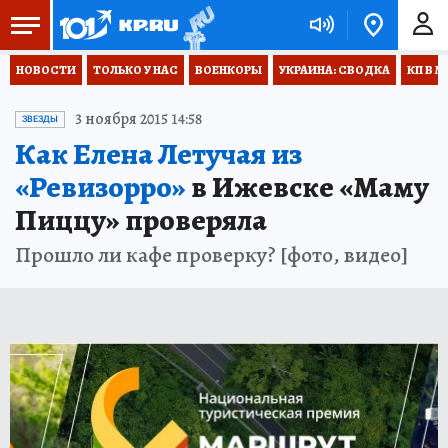
НОВОСТИ
ТОЛЬКО У НАС
ВОЕНКОРЫ
УКРАИНА: СВОДКА
КП В М
3 ноября 2015 14:58
ЗВЕЗДЫ
Как Елена Летучая из
«Ревизорро»
в Ижевске «Маму
Пиццу» проверяла
Прошло ли кафе проверку? [фото, видео]