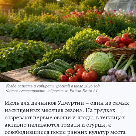
Когда сажать и собирать урожай в июле 2026 год
Фото:
сгенерировано нейросетью Fusion Brain AI.
Июль для дачников Удмуртии – один из самых
насыщенных месяцев сезона. На грядках
созревают первые овощи и ягоды, в теплицах
активно наливаются томаты и огурцы, а
освободившиеся после ранних культур места