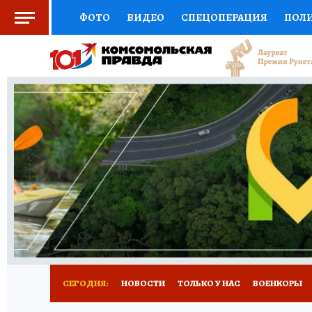
ФОТО
ВИДЕО
СПЕЦОПЕРАЦИЯ
ПОЛ
СОЦПОДДЕРЖКА
НАУКА
СПОРТ
КО
ВЫБОР ЭКСПЕРТОВ
ДОКТОР
ФИНАНС
КНИЖНАЯ ПОЛКА
ПРОГНОЗЫ НА СПОРТ
ПРЕСС-ЦЕНТР
НЕДВИЖИМОСТЬ
ТЕЛЕ
РАДИО КП
РЕКЛАМА
ТЕСТЫ
НОВОЕ 
СЕГОДНЯ:
НОВОСТИ
ТОЛЬКО У НАС
ВОЕНКОРЫ