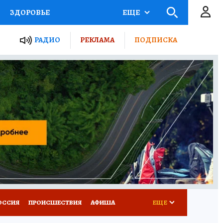
ЗДОРОВЬЕ
ЕЩЕ
ТЫ РОССИИ
РАДИО
РЕКЛАМА
ПОДПИСКА
КРЕТЫ
ПУТЕВОДИТЕЛЬ
 ЖЕЛЕЗА
ТУРИЗМ
Д ПОТРЕБИТЕЛЯ
ВСЕ О КП
ОССИЯ
ПРОИСШЕСТВИЯ
АФИША
ЕЩЕ