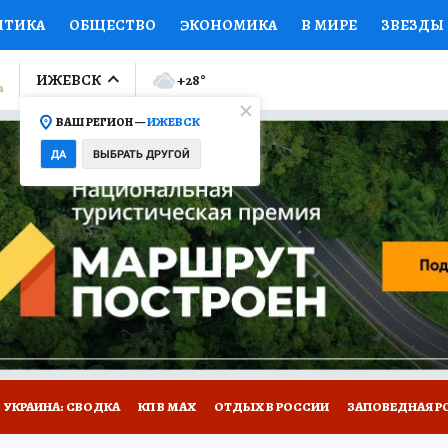
ИТИКА
ОБЩЕСТВО
ЭКОНОМИКА
В МИРЕ
ЗВЕЗДЫ
ЛУМНИСТЫ
ПРОИСШЕСТВИЯ
НАЦИОНАЛЬНЫЕ ПРОЕК
ИЖЕВСК
+28
°
ВАШ РЕГИОН —
ИЖЕВСК
Ы
ОТКРЫВАЕМ МИР
Я ЗНАЮ
СЕМЬЯ
ЖЕНСКИЕ СЕ
ДА
ВЫБРАТЬ ДРУГОЙ
ПРОМОКОДЫ
СЕРИАЛЫ
СПЕЦПРОЕКТЫ
ДЕФИЦИТ
ВИЗОР
КОЛЛЕКЦИИ
КОНКУРСЫ
РАБОТА У НАС
ГИ
НА САЙТЕ
УКРАИНА: СВОДКА
КП В МАХ
ОТДЫХ В РОССИИ
ЗАПОВЕДНАЯ Р