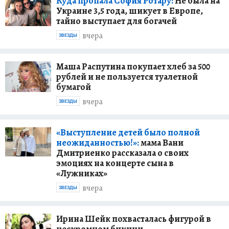
Куда пропала София Ротару:
Не была на
Украине 3,5 года, шикует в Европе,
тайно выступает для богачей
вчера
ЗВЕЗДЫ
Маша Распутина покупает хлеб за 500
рублей и не пользуется туалетной
бумагой
вчера
ЗВЕЗДЫ
«Выступление детей было полной
неожиданностью!»:
мама Вани
Дмитриенко рассказала о своих
эмоциях на концерте сына в
«Лужниках»
вчера
ЗВЕЗДЫ
Ирина Шейк похвасталась фигурой в
нескромном бикини