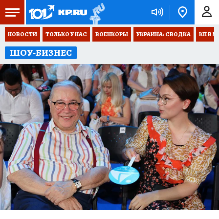
НОВОСТИ
ТОЛЬКО У НАС
ВОЕНКОРЫ
УКРАИНА: СВОДКА
КП В М
ШОУ-БИЗНЕС