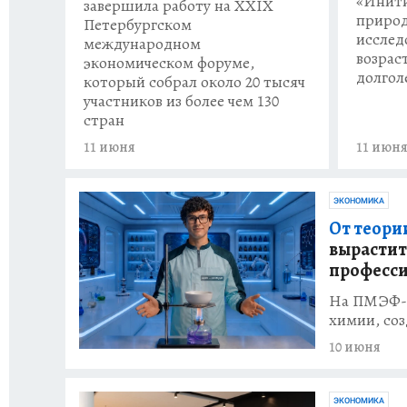
«Инит
завершила работу на XXIX
природ
Петербургском
исслед
международном
возрас
экономическом форуме,
долгол
который собрал около 20 тысяч
участников из более чем 130
стран
11 июня
11 июн
ЭКОНОМИКА
От теори
вырастит
професс
На ПМЭФ-2
химии, со
10 июня
ЭКОНОМИКА