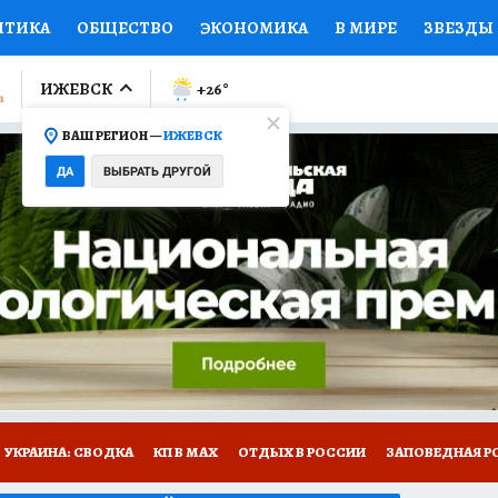
ИТИКА
ОБЩЕСТВО
ЭКОНОМИКА
В МИРЕ
ЗВЕЗДЫ
ЛУМНИСТЫ
ПРОИСШЕСТВИЯ
НАЦИОНАЛЬНЫЕ ПРОЕК
ИЖЕВСК
+26
°
ВАШ РЕГИОН —
ИЖЕВСК
Ы
ОТКРЫВАЕМ МИР
Я ЗНАЮ
СЕМЬЯ
ЖЕНСКИЕ СЕ
ДА
ВЫБРАТЬ ДРУГОЙ
ПРОМОКОДЫ
СЕРИАЛЫ
СПЕЦПРОЕКТЫ
ДЕФИЦИТ
ВИЗОР
КОЛЛЕКЦИИ
КОНКУРСЫ
РАБОТА У НАС
ГИ
НА САЙТЕ
УКРАИНА: СВОДКА
КП В МАХ
ОТДЫХ В РОССИИ
ЗАПОВЕДНАЯ Р