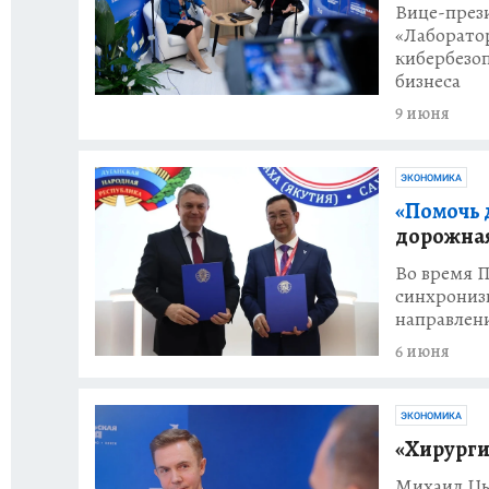
Вице-прези
«Лаборатор
кибербезоп
бизнеса
9 июня
ЭКОНОМИКА
«Помочь 
дорожная
Во время 
синхронизи
направлен
6 июня
ЭКОНОМИКА
«Хирурги
Михаил Цы