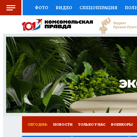
ФОТО
ВИДЕО
СПЕЦОПЕРАЦИЯ
ПОЛ
СОЦПОДДЕРЖКА
НАУКА
СПОРТ
КО
ВЫБОР ЭКСПЕРТОВ
ДОКТОР
ФИНАНС
КНИЖНАЯ ПОЛКА
ПРОГНОЗЫ НА СПОРТ
ПРЕСС-ЦЕНТР
НЕДВИЖИМОСТЬ
ТЕЛЕ
РАДИО КП
РЕКЛАМА
ТЕСТЫ
НОВОЕ 
СЕГОДНЯ:
НОВОСТИ
ТОЛЬКО У НАС
ВОЕНКОРЫ