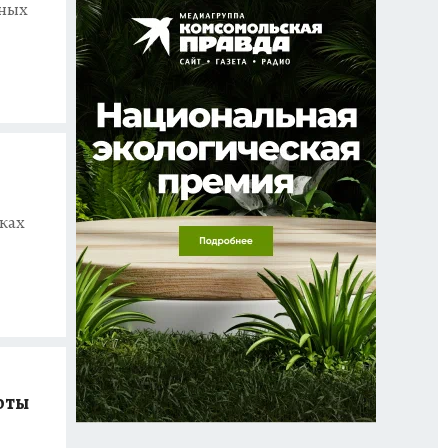
рных
ках
оты