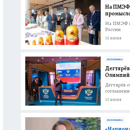
На ПМЭФ-
промысло
На ПМЭФ п
России
10 июня
ЭКОНОМИКА
Дегтярёв
Олимпий
Дегтярёв с
соглашени
10 июня
ЭКОНОМИКА
«Национа