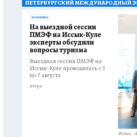
ПЕТЕРБУРГСКИЙ МЕЖДУНАРОДНЫЙ ЭКО
РЕКЛАМА НА САЙТЕ
ПУТЕВОДИТЕЛЬ ПО С
ЭКОНОМИКА
На выездной сессии
ПМЭФ на Иссык-Куле
эксперты обсудили
вопросы туризма
Выездная сессия ПМЭФ на
Иссык-Куле проводилась с 5
по 7 августа
вчера
Фото: vk