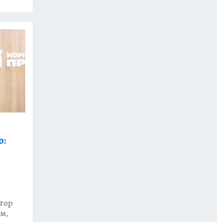
о:
тор
м,