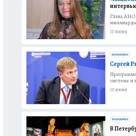
интервью
Глава АНО
миллиардах
10 июня
ЭКОНОМИКА
Сергей Р
Программн
системе и
10 июня
ЭКОНОМИКА
В Петерб