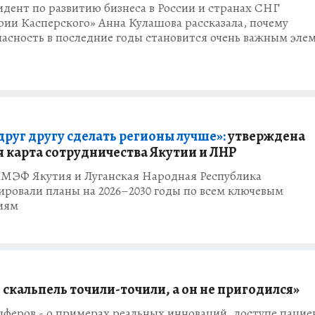
дент по развитию бизнеса в России и странах СНГ
ии Касперского» Анна Кулашова рассказала, почему
асность в последние годы становится очень важным эле
друг другу сделать регионы лучше»:
утверждена
 карта сотрудничества Якутии и ЛНР
ПМЭФ Якутия и Луганская Народная Республика
ровали планы на 2026–2030 годы по всем ключевым
иям
 скальпель точили-точили, а он не пригодился»
феров - о примерах реальных инноваций, доступе пацие