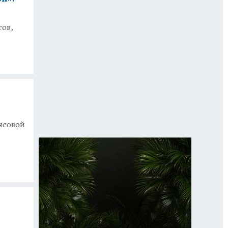
ов,
нсовой