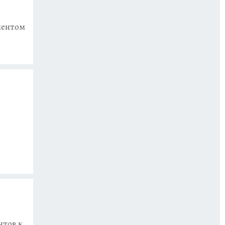
ментом
нтов к