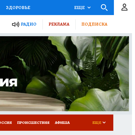
ЗДОРОВЬЕ
ЕЩЕ
ТЫ РОССИИ
РАДИО
РЕКЛАМА
ПОДПИСКА
КРЕТЫ
ПУТЕВОДИТЕЛЬ
 ЖЕЛЕЗА
ТУРИЗМ
Д ПОТРЕБИТЕЛЯ
ВСЕ О КП
ОССИЯ
ПРОИСШЕСТВИЯ
АФИША
ЕЩЕ