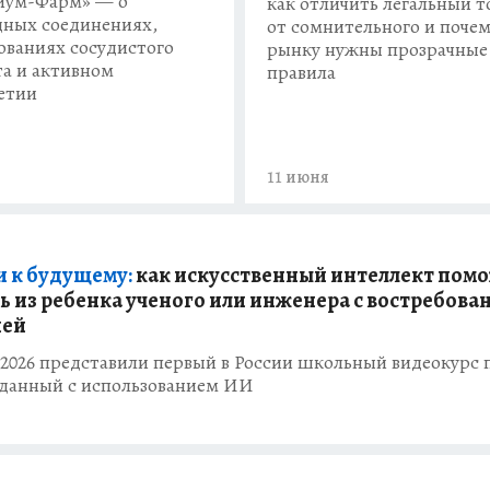
иум-Фарм» — о
как отличить легальный т
ных соединениях,
от сомнительного и поче
ованиях сосудистого
рынку нужны прозрачные
та и активном
правила
етии
я
11 июня
и к будущему:
как искусственный интеллект пом
ь из ребенка ученого или инженера с востребова
ией
026 представили первый в России школьный видеокурс 
зданный с использованием ИИ