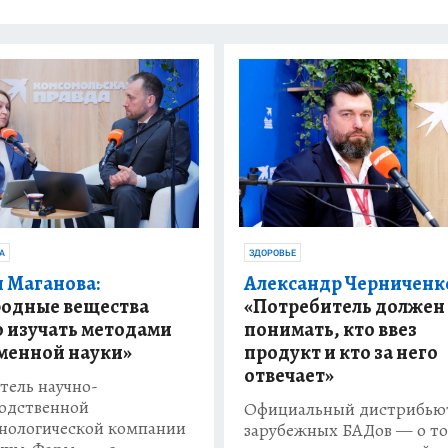
ЗДОРОВЬЕ
А
Александр Черниченк
 Маганова:
«Потребитель должен
одные вещества
понимать, кто ввез
 изучать методами
продукт и кто за него
менной науки»
отвечает»
тель научно-
одственной
Официальный дистрибью
нологической компании
зарубежных БАДов — о то