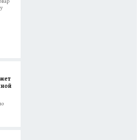
овар
му
ожет
нной
по