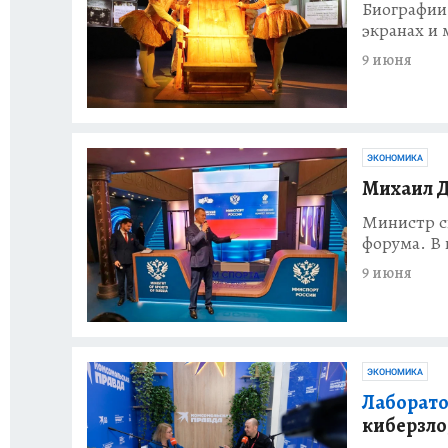
Биографии
экранах и
9 июня
ЭКОНОМИКА
Михаил Д
Министр с
форума. В 
9 июня
ЭКОНОМИКА
Лаборато
киберзло