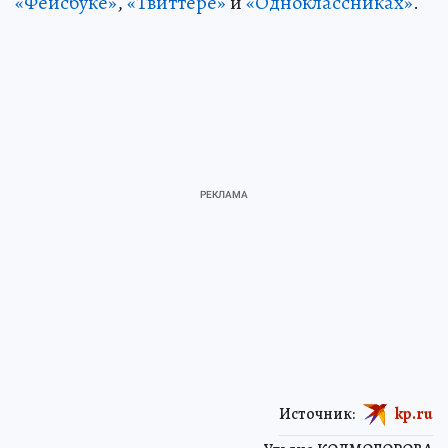
«Фейсбуке»
,
«Твиттере»
и
«Одноклассниках»
.
Источник:
kp.ru