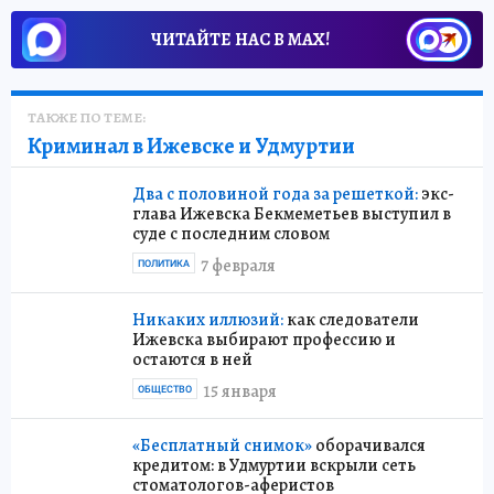
ЧИТАЙТЕ НАС В МАХ!
ТАКЖЕ ПО ТЕМЕ:
Криминал в Ижевске и Удмуртии
Два с половиной года за решеткой:
экс-
глава Ижевска Бекмеметьев выступил в
суде с последним словом
7 февраля
ПОЛИТИКА
Никаких иллюзий:
как следователи
Ижевска выбирают профессию и
остаются в ней
15 января
ОБЩЕСТВО
«Бесплатный снимок»
оборачивался
кредитом: в Удмуртии вскрыли сеть
стоматологов-аферистов