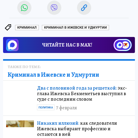
КРИМИНАЛ
КРИМИНАЛ В ИЖЕВСКЕ И УДМУРТИИ
ЧИТАЙТЕ НАС В МАХ!
ТАКЖЕ ПО ТЕМЕ:
Криминал в Ижевске и Удмуртии
Два с половиной года за решеткой:
экс-
глава Ижевска Бекмеметьев выступил в
суде с последним словом
7 февраля
ПОЛИТИКА
Никаких иллюзий:
как следователи
Ижевска выбирают профессию и
остаются в ней