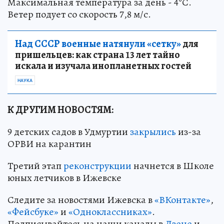
Максимальная температура за день - 4°С.
Ветер подует со скорость 7,8 м/с.
Над СССР военные натянули «сетку»
для
пришельцев: как страна 13 лет тайно
искала и изучала инопланетных гостей
НАУКА
К ДРУГИМ НОВОСТЯМ:
9 детских садов в Удмуртии
закрылись
из-за
ОРВИ на карантин
Третий этап
реконструкции
начнется в Школе
юных летчиков в Ижевске
Следите за новостями Ижевска в
«ВКонтакте»
,
«Фейсбуке»
и
«Одноклассниках»
.
Подписывайтесь на наши каналы в
Дзене
и