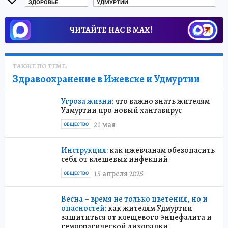
ЗДОРОВЬЕ
УДМУРТИИ
ЧИТАЙТЕ НАС В МАХ!
ТАКЖЕ ПО ТЕМЕ:
Здравоохранение в Ижевске и Удмуртии
Угроза жизни:
что важно знать жителям
Удмуртии про новый хантавирус
21 мая
ОБЩЕСТВО
Инструкция:
как ижевчанам обезопасить
себя от клещевых инфекций
15 апреля 2025
ОБЩЕСТВО
Весна – время не только цветения, но и
опасностей:
как жителям Удмуртии
защититься от клещевого энцефалита и
геморрагической лихорадки