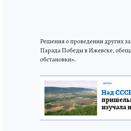
Решения о проведении других з
Парада Победы в Ижевске, обещ
обстановки».
НАУКА
Над СССР
пришельце
изучала 