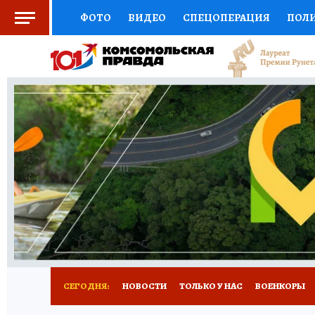
ФОТО
ВИДЕО
СПЕЦОПЕРАЦИЯ
ПОЛ
СОЦПОДДЕРЖКА
НАУКА
СПОРТ
КО
ВЫБОР ЭКСПЕРТОВ
ДОКТОР
ФИНАНС
КНИЖНАЯ ПОЛКА
ПРОГНОЗЫ НА СПОРТ
ПРЕСС-ЦЕНТР
НЕДВИЖИМОСТЬ
ТЕЛЕ
РАДИО КП
РЕКЛАМА
ТЕСТЫ
НОВОЕ 
СЕГОДНЯ:
НОВОСТИ
ТОЛЬКО У НАС
ВОЕНКОРЫ