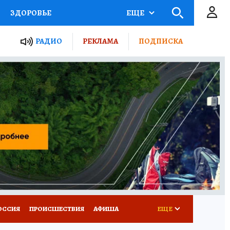
ЗДОРОВЬЕ
ЕЩЕ
ТЫ РОССИИ
РАДИО
РЕКЛАМА
ПОДПИСКА
КРЕТЫ
ПУТЕВОДИТЕЛЬ
 ЖЕЛЕЗА
ТУРИЗМ
Д ПОТРЕБИТЕЛЯ
ВСЕ О КП
ОССИЯ
ПРОИСШЕСТВИЯ
АФИША
ЕЩЕ