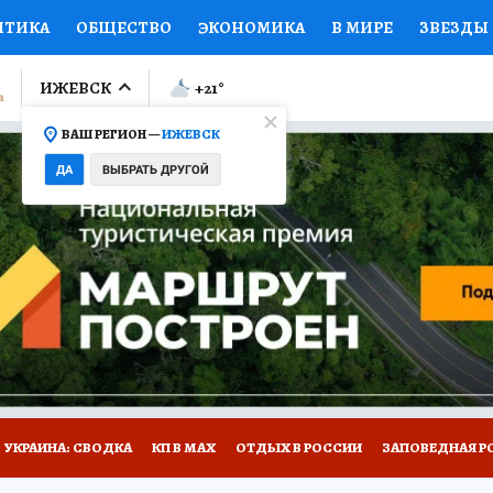
ИТИКА
ОБЩЕСТВО
ЭКОНОМИКА
В МИРЕ
ЗВЕЗДЫ
ЛУМНИСТЫ
ПРОИСШЕСТВИЯ
НАЦИОНАЛЬНЫЕ ПРОЕК
ИЖЕВСК
+21
°
ВАШ РЕГИОН —
ИЖЕВСК
Ы
ОТКРЫВАЕМ МИР
Я ЗНАЮ
СЕМЬЯ
ЖЕНСКИЕ СЕ
ДА
ВЫБРАТЬ ДРУГОЙ
ПРОМОКОДЫ
СЕРИАЛЫ
СПЕЦПРОЕКТЫ
ДЕФИЦИТ
ВИЗОР
КОЛЛЕКЦИИ
КОНКУРСЫ
РАБОТА У НАС
ГИ
НА САЙТЕ
УКРАИНА: СВОДКА
КП В МАХ
ОТДЫХ В РОССИИ
ЗАПОВЕДНАЯ Р