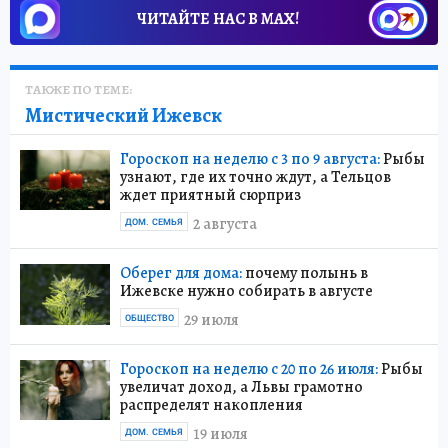
ЧИТАЙТЕ НАС В МАХ!
ТАКЖЕ ПО ТЕМЕ:
Мистический Ижевск
Гороскоп на неделю с 3 по 9 августа:
Рыбы
узнают, где их точно ждут, а Тельцов
ждет приятный сюрприз
2 августа
ДОМ. СЕМЬЯ
Оберег для дома:
почему полынь в
Ижевске нужно собирать в августе
29 июля
ОБЩЕСТВО
Гороскоп на неделю с 20 по 26 июля:
Рыбы
увеличат доход, а Львы грамотно
распределят накопления
19 июля
ДОМ. СЕМЬЯ