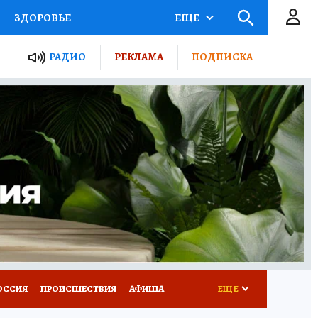
ЗДОРОВЬЕ
ЕЩЕ
ТЫ РОССИИ
РАДИО
РЕКЛАМА
ПОДПИСКА
КРЕТЫ
ПУТЕВОДИТЕЛЬ
 ЖЕЛЕЗА
ТУРИЗМ
Д ПОТРЕБИТЕЛЯ
ВСЕ О КП
ОССИЯ
ПРОИСШЕСТВИЯ
АФИША
ЕЩЕ