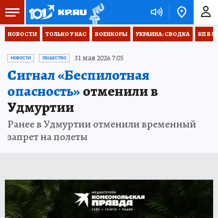
НОВОСТИ
ТОЛЬКО У НАС
ВОЕНКОРЫ
УКРАИНА: СВОДКА
КП В М
31 мая 2026 7:05
НОВОСТИ
ОБЩЕСТВО
Сигнал «Беспилотная
опасность»
отменили в
Удмуртии
Ранее в Удмуртии отменили временный
запрет на полеты