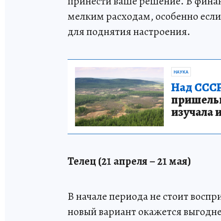
принести ваше решение. В финан
мелким расходам, особенно если 
для поднятия настроения.
НАУКА
Над СССР
пришельце
изучала 
Телец (21 апреля – 21 мая)
В начале периода не стоит восп
новый вариант окажется выгодне