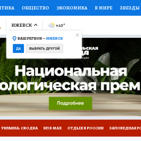
ИТИКА
ОБЩЕСТВО
ЭКОНОМИКА
В МИРЕ
ЗВЕЗДЫ
ЛУМНИСТЫ
ПРОИСШЕСТВИЯ
НАЦИОНАЛЬНЫЕ ПРОЕК
ИЖЕВСК
+20
°
ВАШ РЕГИОН —
ИЖЕВСК
Ы
ОТКРЫВАЕМ МИР
Я ЗНАЮ
СЕМЬЯ
ЖЕНСКИЕ СЕ
ДА
ВЫБРАТЬ ДРУГОЙ
ПРОМОКОДЫ
СЕРИАЛЫ
СПЕЦПРОЕКТЫ
ДЕФИЦИТ
ВИЗОР
КОЛЛЕКЦИИ
КОНКУРСЫ
РАБОТА У НАС
ГИ
НА САЙТЕ
УКРАИНА: СВОДКА
КП В МАХ
ОТДЫХ В РОССИИ
ЗАПОВЕДНАЯ Р