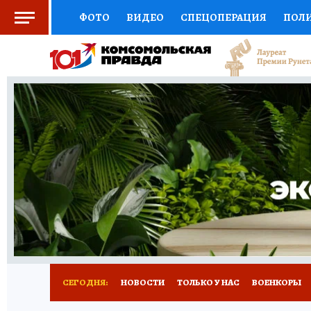
ФОТО
ВИДЕО
СПЕЦОПЕРАЦИЯ
ПОЛ
СОЦПОДДЕРЖКА
НАУКА
СПОРТ
КО
ВЫБОР ЭКСПЕРТОВ
ДОКТОР
ФИНАНС
КНИЖНАЯ ПОЛКА
ПРОГНОЗЫ НА СПОРТ
ПРЕСС-ЦЕНТР
НЕДВИЖИМОСТЬ
ТЕЛЕ
РАДИО КП
РЕКЛАМА
ТЕСТЫ
НОВОЕ 
СЕГОДНЯ:
НОВОСТИ
ТОЛЬКО У НАС
ВОЕНКОРЫ