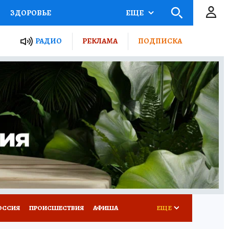
ЗДОРОВЬЕ
ЕЩЕ
ТЫ РОССИИ
РАДИО
РЕКЛАМА
ПОДПИСКА
КРЕТЫ
ПУТЕВОДИТЕЛЬ
 ЖЕЛЕЗА
ТУРИЗМ
Д ПОТРЕБИТЕЛЯ
ВСЕ О КП
ОССИЯ
ПРОИСШЕСТВИЯ
АФИША
ЕЩЕ