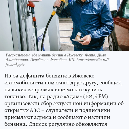
Рассказываем, где купить бензин в Ижевске. Фото: Диля
Ахмадишина. Перейти в Фотобанк КП. https://kpmedia.ru/?
from=kppic
Из-за дефицита бензина в Ижевске
автомобилисты помогают друг другу, сообщая,
на каких заправках еще можно купить
топливо. Так, на радио «Адам» (104,5 FM)
организовали сбор актуальной информации об
открытых АЗС – слушатели и подписчики
присылают адреса и сообщают о наличии
бензина. Список регулярно обновляется.