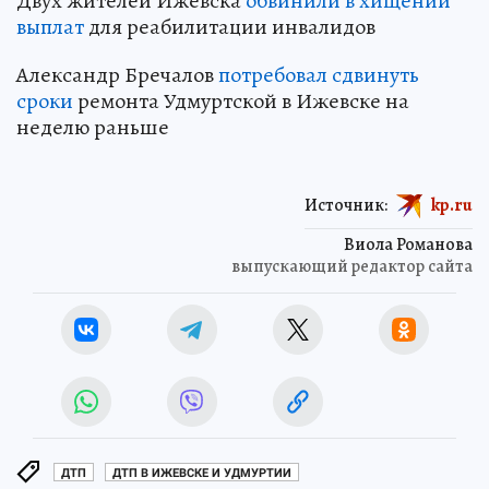
Двух жителей Ижевска
обвинили в хищении
выплат
для реабилитации инвалидов
Александр Бречалов
потребовал сдвинуть
сроки
ремонта Удмуртской в Ижевске на
неделю раньше
Источник:
kp.ru
Виола Романова
выпускающий редактор сайта
ДТП
ДТП В ИЖЕВСКЕ И УДМУРТИИ