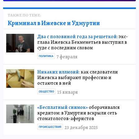
ТАКЖЕ ПО ТЕМЕ:
Криминал в Ижевске и Удмуртии
Два с половиной года за решеткой:
экс-
глава Ижевска Бекмеметьев выступил в
суде с последним словом
7 февраля
ПОЛИТИКА
Никаких иллюзий:
как следователи
Ижевска выбирают профессию и
остаются в ней
15 января
ОБЩЕСТВО
«Бесплатный снимок»
оборачивался
кредитом: в Удмуртии вскрыли сеть
стоматологов-аферистов
23 декабря 2025
ПРОИСШЕСТВИЯ