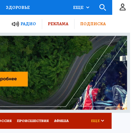
ЗДОРОВЬЕ
ЕЩЕ
ТЫ РОССИИ
РАДИО
РЕКЛАМА
ПОДПИСКА
КРЕТЫ
ПУТЕВОДИТЕЛЬ
 ЖЕЛЕЗА
ТУРИЗМ
Д ПОТРЕБИТЕЛЯ
ВСЕ О КП
ОССИЯ
ПРОИСШЕСТВИЯ
АФИША
ЕЩЕ