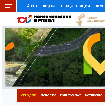
ФОТО
ВИДЕО
СПЕЦОПЕРАЦИЯ
ПОЛ
СОЦПОДДЕРЖКА
НАУКА
СПОРТ
КО
ВЫБОР ЭКСПЕРТОВ
ДОКТОР
ФИНАНС
КНИЖНАЯ ПОЛКА
ПРОГНОЗЫ НА СПОРТ
ПРЕСС-ЦЕНТР
НЕДВИЖИМОСТЬ
ТЕЛЕ
РАДИО КП
РЕКЛАМА
ТЕСТЫ
НОВОЕ 
СЕГОДНЯ:
НОВОСТИ
ТОЛЬКО У НАС
ВОЕНКОРЫ