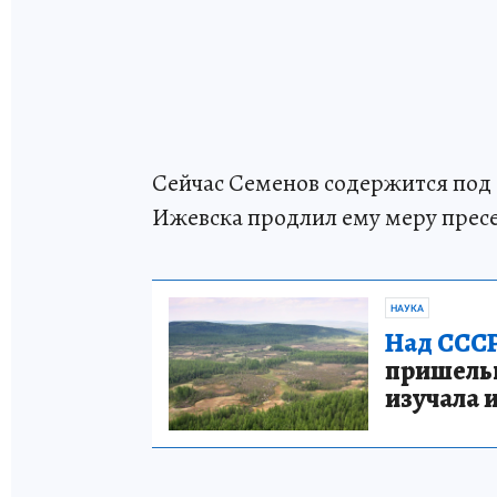
Сейчас Семенов содержится под
Ижевска продлил ему меру пресеч
НАУКА
Над СССР
пришельце
изучала 