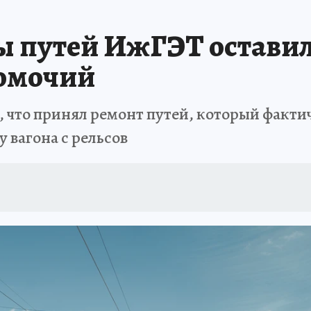
ТРОЙКЕ И РЕМОНТУ
БРЕНДЫ УДМУРТИИ
ИСПЫТАНО НА СЕБЕ
 путей ИжГЭТ оставили
омочий
 что принял ремонт путей, который факти
у вагона с рельсов