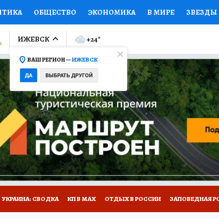
ИТИКА
ОБЩЕСТВО
ЭКОНОМИКА
В МИРЕ
ЗВЕЗДЫ
ЛУМНИСТЫ
ПРОИСШЕСТВИЯ
НАЦИОНАЛЬНЫЕ ПРОЕК
ИЖЕВСК
+24
°
ВАШ РЕГИОН —
ИЖЕВСК
Ы
ОТКРЫВАЕМ МИР
Я ЗНАЮ
СЕМЬЯ
ЖЕНСКИЕ СЕ
ДА
ВЫБРАТЬ ДРУГОЙ
ПРОМОКОДЫ
СЕРИАЛЫ
СПЕЦПРОЕКТЫ
ДЕФИЦИТ
ВИЗОР
КОЛЛЕКЦИИ
КОНКУРСЫ
РАБОТА У НАС
ГИ
НА САЙТЕ
УКРАИНА: СВОДКА
КП В МАХ
ОТДЫХ В РОССИИ
ЗАПОВЕДНАЯ Р