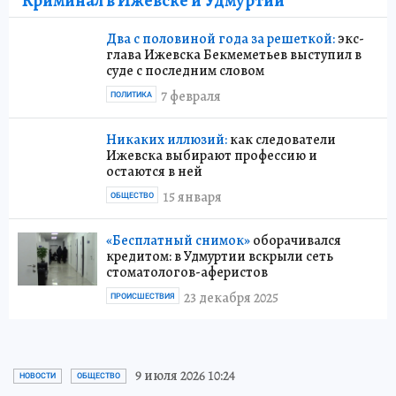
Криминал в Ижевске и Удмуртии
Два с половиной года за решеткой:
экс-
глава Ижевска Бекмеметьев выступил в
суде с последним словом
7 февраля
ПОЛИТИКА
Никаких иллюзий:
как следователи
Ижевска выбирают профессию и
остаются в ней
15 января
ОБЩЕСТВО
«Бесплатный снимок»
оборачивался
кредитом: в Удмуртии вскрыли сеть
стоматологов-аферистов
23 декабря 2025
ПРОИСШЕСТВИЯ
9 июля 2026 10:24
НОВОСТИ
ОБЩЕСТВО