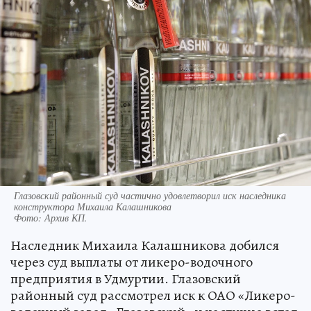
Глазовский районный суд частично удовлетворил иск наследника
конструктора Михаила Калашникова
Фото:
Архив КП.
Наследник Михаила Калашникова добился
через суд выплаты от ликеро-водочного
предприятия в Удмуртии. Глазовский
районный суд рассмотрел иск к ОАО «Ликеро-