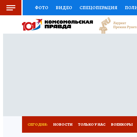
ФОТО
ВИДЕО
СПЕЦОПЕРАЦИЯ
ПОЛ
СОЦПОДДЕРЖКА
НАУКА
СПОРТ
КО
ВЫБОР ЭКСПЕРТОВ
ДОКТОР
ФИНАНС
КНИЖНАЯ ПОЛКА
ПРОГНОЗЫ НА СПОРТ
ПРЕСС-ЦЕНТР
НЕДВИЖИМОСТЬ
ТЕЛЕ
РАДИО КП
РЕКЛАМА
ТЕСТЫ
НОВОЕ 
СЕГОДНЯ:
НОВОСТИ
ТОЛЬКО У НАС
ВОЕНКОРЫ