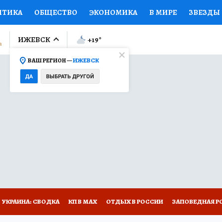
ИТИКА
ОБЩЕСТВО
ЭКОНОМИКА
В МИРЕ
ЗВЕЗДЫ
ЛУМНИСТЫ
ПРОИСШЕСТВИЯ
НАЦИОНАЛЬНЫЕ ПРОЕК
ИЖЕВСК
+19
°
ВАШ РЕГИОН —
ИЖЕВСК
Ы
ОТКРЫВАЕМ МИР
Я ЗНАЮ
СЕМЬЯ
ЖЕНСКИЕ СЕ
ДА
ВЫБРАТЬ ДРУГОЙ
ПРОМОКОДЫ
СЕРИАЛЫ
СПЕЦПРОЕКТЫ
ДЕФИЦИТ
ВИЗОР
КОЛЛЕКЦИИ
КОНКУРСЫ
РАБОТА У НАС
ГИ
НА САЙТЕ
УКРАИНА: СВОДКА
КП В МАХ
ОТДЫХ В РОССИИ
ЗАПОВЕДНАЯ Р