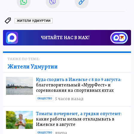
ЖИТЕЛИ УДМУРТИИ
ЧИТАЙТЕ НАС В МАХ!
ТАКЖЕ ПО ТЕМЕ:
Жители Удмуртии
Куда сходить в Ижевске с 8 по 9 августа:
благотворительный «МуррФест» и
соревнования на спортивных яхтах
5 часов назад
ОБЩЕСТВО
Томаты почернеют, а грядки опустеют:
какие работы нельзя откладывать в
Ижевске в августе
вчера
ОБЩЕСТВО