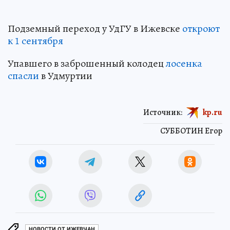
Подземный переход у УдГУ в Ижевске
откроют
к 1 сентября
Упавшего в заброшенный колодец
лосенка
спасли
в Удмуртии
Источник:
kp.ru
СУББОТИН Егор
НОВОСТИ ОТ ИЖЕВЧАН