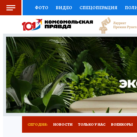
ФОТО
ВИДЕО
СПЕЦОПЕРАЦИЯ
ПОЛ
СОЦПОДДЕРЖКА
НАУКА
СПОРТ
КО
ВЫБОР ЭКСПЕРТОВ
ДОКТОР
ФИНАНС
КНИЖНАЯ ПОЛКА
ПРОГНОЗЫ НА СПОРТ
ПРЕСС-ЦЕНТР
НЕДВИЖИМОСТЬ
ТЕЛЕ
РАДИО КП
РЕКЛАМА
ТЕСТЫ
НОВОЕ 
СЕГОДНЯ:
НОВОСТИ
ТОЛЬКО У НАС
ВОЕНКОРЫ