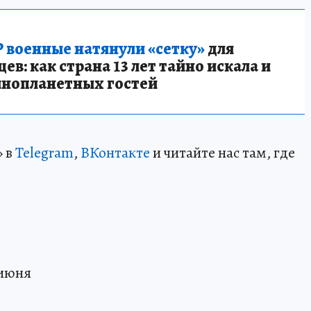
 военные натянули «сетку»
для
в: как страна 13 лет тайно искала и
инопланетных гостей
» в
Telegram
,
ВКонтакте
и читайте нас там, где
 июня