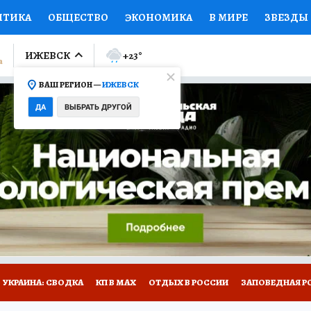
ИТИКА
ОБЩЕСТВО
ЭКОНОМИКА
В МИРЕ
ЗВЕЗДЫ
ЛУМНИСТЫ
ПРОИСШЕСТВИЯ
НАЦИОНАЛЬНЫЕ ПРОЕК
ИЖЕВСК
+23
°
ВАШ РЕГИОН —
ИЖЕВСК
Ы
ОТКРЫВАЕМ МИР
Я ЗНАЮ
СЕМЬЯ
ЖЕНСКИЕ СЕ
ДА
ВЫБРАТЬ ДРУГОЙ
ПРОМОКОДЫ
СЕРИАЛЫ
СПЕЦПРОЕКТЫ
ДЕФИЦИТ
ВИЗОР
КОЛЛЕКЦИИ
КОНКУРСЫ
РАБОТА У НАС
ГИ
НА САЙТЕ
УКРАИНА: СВОДКА
КП В МАХ
ОТДЫХ В РОССИИ
ЗАПОВЕДНАЯ Р