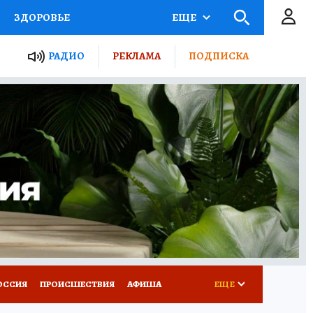
ЗДОРОВЬЕ
ЕЩЕ
ТЫ РОССИИ
РАДИО
РЕКЛАМА
ПОДПИСКА
КРЕТЫ
ПУТЕВОДИТЕЛЬ
 ЖЕЛЕЗА
ТУРИЗМ
Д ПОТРЕБИТЕЛЯ
ВСЕ О КП
ОССИЯ
ПРОИСШЕСТВИЯ
АФИША
ЕЩЕ