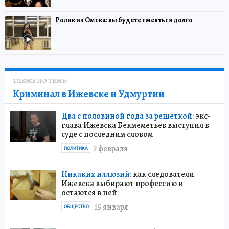
Ролик из Омска: вы будете смеяться долго
ТАКЖЕ ПО ТЕМЕ:
Криминал в Ижевске и Удмуртии
Два с половиной года за решеткой:
экс-
глава Ижевска Бекмеметьев выступил в
суде с последним словом
7 февраля
ПОЛИТИКА
Никаких иллюзий:
как следователи
Ижевска выбирают профессию и
остаются в ней
15 января
ОБЩЕСТВО