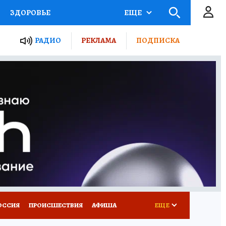
ЗДОРОВЬЕ
ЕЩЕ
ТЫ РОССИИ
РАДИО
РЕКЛАМА
ПОДПИСКА
КРЕТЫ
ПУТЕВОДИТЕЛЬ
 ЖЕЛЕЗА
ТУРИЗМ
Д ПОТРЕБИТЕЛЯ
ВСЕ О КП
ОССИЯ
ПРОИСШЕСТВИЯ
АФИША
ЕЩЕ