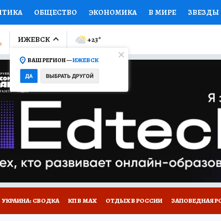
ИТИКА
ОБЩЕСТВО
ЭКОНОМИКА
В МИРЕ
ЗВЕЗДЫ
ЛУМНИСТЫ
ПРОИСШЕСТВИЯ
НАЦИОНАЛЬНЫЕ ПРОЕК
ИЖЕВСК
+23
°
ВАШ РЕГИОН —
ИЖЕВСК
Ы
ОТКРЫВАЕМ МИР
Я ЗНАЮ
СЕМЬЯ
ЖЕНСКИЕ СЕ
ДА
ВЫБРАТЬ ДРУГОЙ
ПРОМОКОДЫ
СЕРИАЛЫ
СПЕЦПРОЕКТЫ
ДЕФИЦИТ
ВИЗОР
КОЛЛЕКЦИИ
КОНКУРСЫ
РАБОТА У НАС
ГИ
НА САЙТЕ
УКРАИНА: СВОДКА
КП В МАХ
ОТДЫХ В РОССИИ
ЗАПОВЕДНАЯ Р