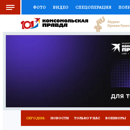
ФОТО
ВИДЕО
СПЕЦОПЕРАЦИЯ
ПОЛ
СОЦПОДДЕРЖКА
НАУКА
СПОРТ
КО
ВЫБОР ЭКСПЕРТОВ
ДОКТОР
ФИНАНС
КНИЖНАЯ ПОЛКА
ПРОГНОЗЫ НА СПОРТ
ПРЕСС-ЦЕНТР
НЕДВИЖИМОСТЬ
ТЕЛЕ
РАДИО КП
РЕКЛАМА
ТЕСТЫ
НОВОЕ 
СЕГОДНЯ:
НОВОСТИ
ТОЛЬКО У НАС
ВОЕНКОРЫ