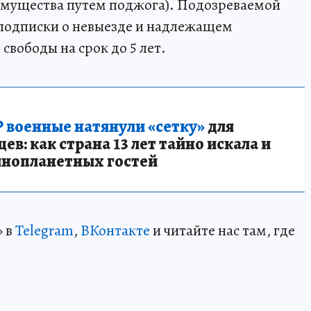
мущества путем поджога). Подозреваемой
 подписки о невыезде и надлежащем
вободы на срок до 5 лет.
 военные натянули «сетку»
для
в: как страна 13 лет тайно искала и
инопланетных гостей
» в
Telegram
,
ВКонтакте
и читайте нас там, где