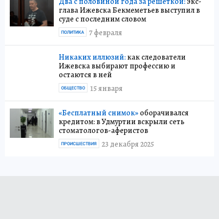
Два с половиной года за решеткой:
экс-
глава Ижевска Бекмеметьев выступил в
суде с последним словом
7 февраля
ПОЛИТИКА
Никаких иллюзий:
как следователи
Ижевска выбирают профессию и
остаются в ней
15 января
ОБЩЕСТВО
«Бесплатный снимок»
оборачивался
кредитом: в Удмуртии вскрыли сеть
стоматологов-аферистов
23 декабря 2025
ПРОИСШЕСТВИЯ