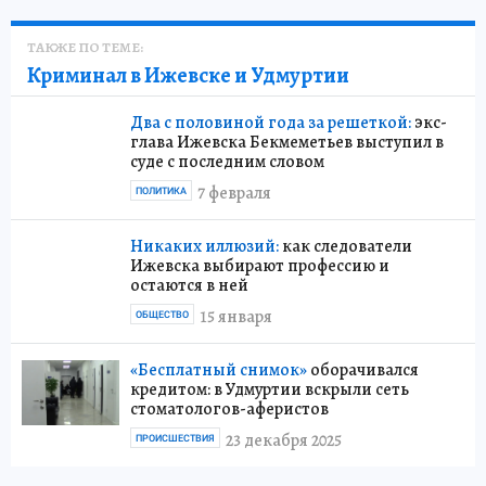
ТАКЖЕ ПО ТЕМЕ:
Криминал в Ижевске и Удмуртии
Два с половиной года за решеткой:
экс-
глава Ижевска Бекмеметьев выступил в
суде с последним словом
7 февраля
ПОЛИТИКА
Никаких иллюзий:
как следователи
Ижевска выбирают профессию и
остаются в ней
15 января
ОБЩЕСТВО
«Бесплатный снимок»
оборачивался
кредитом: в Удмуртии вскрыли сеть
стоматологов-аферистов
23 декабря 2025
ПРОИСШЕСТВИЯ