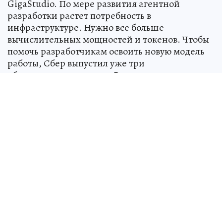
GigaStudio. По мере развития агентной
разработки растет потребность в
инфраструктуре. Нужно все больше
вычислительных мощностей и токенов. Чтобы
помочь разработчикам освоить новую модель
работы, Сбер выпустил уже три
образовательных курса. В перспективе они
будут доступны и сотрудникам других
компаний.
Ранее на конференции ЦИПР Сбер представил
первое в России руководство по внедрению
искусственного интеллекта в
производственный цикл цифровых компаний.
Ознакомиться с ним можно по
ссылке
.
*AI-Native – ИИ-нативный, подход к разработке
продуктов, при котором искусственный
интеллект закладывается в их основу, а не