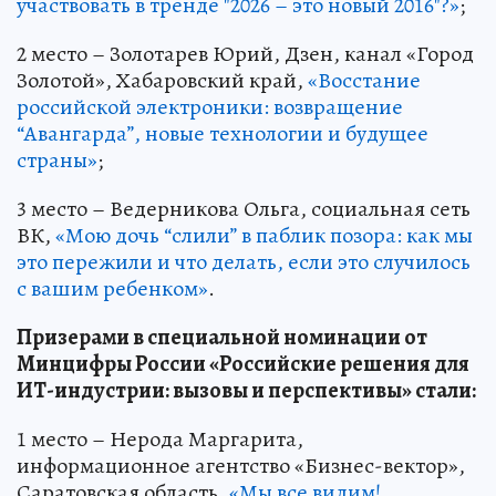
участвовать в тренде "2026 – это новый 2016"?»
;
2 место – Золотарев Юрий, Дзен, канал «Город
Зoлотой», Хабаровский край,
«Восстание
российской электроники: возвращение
“Авангарда”, новые технологии и будущее
страны»
;
3 место – Ведерникова Ольга, социальная сеть
ВК,
«Мою дочь “слили” в паблик позора: как мы
это пережили и что делать, если это случилось
с вашим ребенком»
.
Призерами в специальной номинации от
Минцифры России «Российские решения для
ИТ-индустрии: вызовы и перспективы» стали:
1 место – Нерода Маргарита,
информационное агентство «Бизнес-вектор»,
Саратовская область,
«Мы все видим!