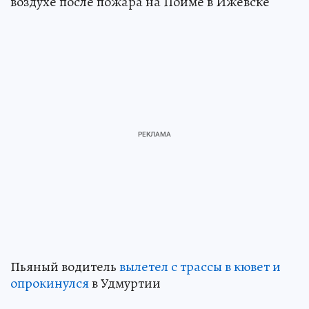
воздухе после пожара на Пойме в Ижевске
Пьяный водитель
вылетел с трассы в кювет и
опрокинулся
в Удмуртии