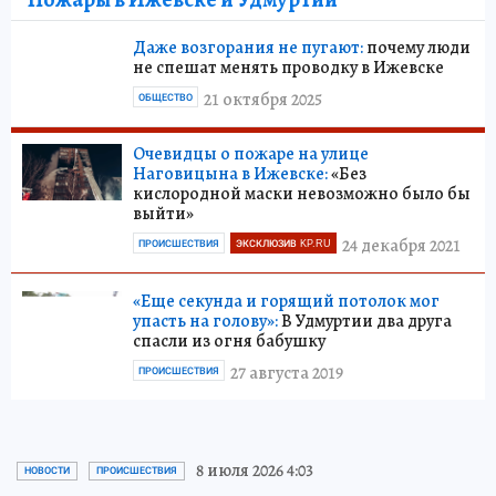
Даже возгорания не пугают:
почему люди
не спешат менять проводку в Ижевске
21 октября 2025
ОБЩЕСТВО
Очевидцы о пожаре на улице
Наговицына в Ижевске:
«Без
кислородной маски невозможно было бы
выйти»
24 декабря 2021
ПРОИСШЕСТВИЯ
ЭКСКЛЮЗИВ KP.RU
«Еще секунда и горящий потолок мог
упасть на голову»:
В Удмуртии два друга
спасли из огня бабушку
27 августа 2019
ПРОИСШЕСТВИЯ
8 июля 2026 4:03
НОВОСТИ
ПРОИСШЕСТВИЯ