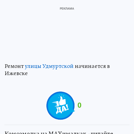
Ремонт
улицы Удмуртской
начинается в
Ижевске
0
Комсомолка на MAXималках - читайте