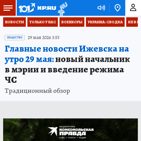
НОВОСТИ
ТОЛЬКО У НАС
ВОЕНКОРЫ
УКРАИНА: СВОДКА
КП В М
29 мая 2026 3:55
ОБЩЕСТВО
Главные новости Ижевска на
утро 29 мая:
новый начальник
в мэрии и введение режима
ЧС
Традиционный обзор