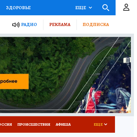
ЗДОРОВЬЕ
ЕЩЕ
ТЫ РОССИИ
РАДИО
РЕКЛАМА
ПОДПИСКА
КРЕТЫ
ПУТЕВОДИТЕЛЬ
 ЖЕЛЕЗА
ТУРИЗМ
Д ПОТРЕБИТЕЛЯ
ВСЕ О КП
ОССИЯ
ПРОИСШЕСТВИЯ
АФИША
ЕЩЕ