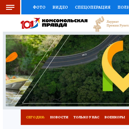
ФОТО
ВИДЕО
СПЕЦОПЕРАЦИЯ
ПОЛ
СОЦПОДДЕРЖКА
НАУКА
СПОРТ
КО
ВЫБОР ЭКСПЕРТОВ
ДОКТОР
ФИНАНС
КНИЖНАЯ ПОЛКА
ПРОГНОЗЫ НА СПОРТ
ПРЕСС-ЦЕНТР
НЕДВИЖИМОСТЬ
ТЕЛЕ
РАДИО КП
РЕКЛАМА
ТЕСТЫ
НОВОЕ 
СЕГОДНЯ:
НОВОСТИ
ТОЛЬКО У НАС
ВОЕНКОРЫ