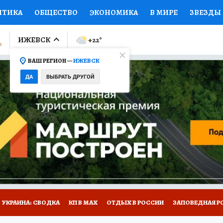
ИТИКА
ОБЩЕСТВО
ЭКОНОМИКА
В МИРЕ
ЗВЕЗДЫ
ЛУМНИСТЫ
ПРОИСШЕСТВИЯ
НАЦИОНАЛЬНЫЕ ПРОЕК
ИЖЕВСК
+22
°
ВАШ РЕГИОН —
ИЖЕВСК
Ы
ОТКРЫВАЕМ МИР
Я ЗНАЮ
СЕМЬЯ
ЖЕНСКИЕ СЕ
ДА
ВЫБРАТЬ ДРУГОЙ
ПРОМОКОДЫ
СЕРИАЛЫ
СПЕЦПРОЕКТЫ
ДЕФИЦИТ
ВИЗОР
КОЛЛЕКЦИИ
КОНКУРСЫ
РАБОТА У НАС
ГИ
НА САЙТЕ
УКРАИНА: СВОДКА
КП В МАХ
ОТДЫХ В РОССИИ
ЗАПОВЕДНАЯ Р