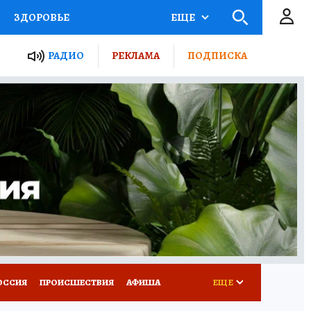
ЗДОРОВЬЕ
ЕЩЕ
ТЫ РОССИИ
РАДИО
РЕКЛАМА
ПОДПИСКА
КРЕТЫ
ПУТЕВОДИТЕЛЬ
 ЖЕЛЕЗА
ТУРИЗМ
Д ПОТРЕБИТЕЛЯ
ВСЕ О КП
ОССИЯ
ПРОИСШЕСТВИЯ
АФИША
ЕЩЕ