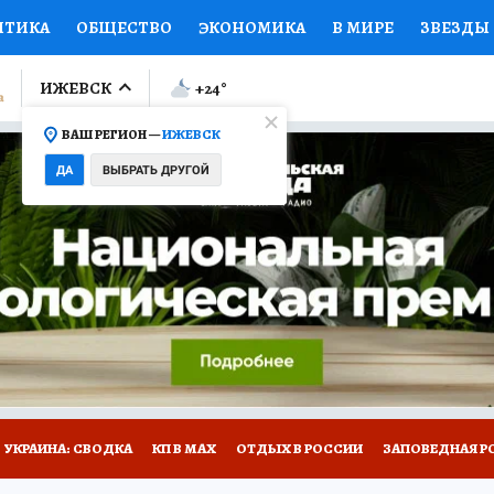
ИТИКА
ОБЩЕСТВО
ЭКОНОМИКА
В МИРЕ
ЗВЕЗДЫ
ЛУМНИСТЫ
ПРОИСШЕСТВИЯ
НАЦИОНАЛЬНЫЕ ПРОЕК
ИЖЕВСК
+24
°
ВАШ РЕГИОН —
ИЖЕВСК
Ы
ОТКРЫВАЕМ МИР
Я ЗНАЮ
СЕМЬЯ
ЖЕНСКИЕ СЕ
ДА
ВЫБРАТЬ ДРУГОЙ
ПРОМОКОДЫ
СЕРИАЛЫ
СПЕЦПРОЕКТЫ
ДЕФИЦИТ
ВИЗОР
КОЛЛЕКЦИИ
КОНКУРСЫ
РАБОТА У НАС
ГИ
НА САЙТЕ
УКРАИНА: СВОДКА
КП В МАХ
ОТДЫХ В РОССИИ
ЗАПОВЕДНАЯ Р