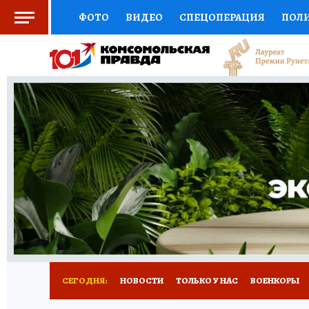
ФОТО
ВИДЕО
СПЕЦОПЕРАЦИЯ
ПОЛ
СОЦПОДДЕРЖКА
НАУКА
СПОРТ
КО
ВЫБОР ЭКСПЕРТОВ
ДОКТОР
ФИНАНС
КНИЖНАЯ ПОЛКА
ПРОГНОЗЫ НА СПОРТ
ПРЕСС-ЦЕНТР
НЕДВИЖИМОСТЬ
ТЕЛЕ
РАДИО КП
РЕКЛАМА
ТЕСТЫ
НОВОЕ 
СЕГОДНЯ:
НОВОСТИ
ТОЛЬКО У НАС
ВОЕНКОРЫ