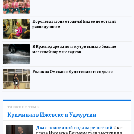
Королева вагона отожгла! Видео не оставит
равнодушным
В Краснодаре за ночь и утро выпало больше
месячной нормы осадков
Ролик из Омска: вы будете смеяться долго
ТАКЖЕ ПО ТЕМЕ:
Криминал в Ижевске и Удмуртии
Два с половиной года за решеткой:
экс-
глава Ижевска Бекмеметьев выступил в