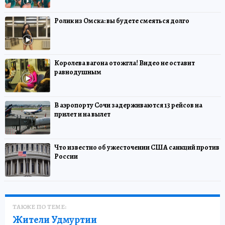
Ролик из Омска: вы будете смеяться долго
Королева вагона отожгла! Видео не оставит
равнодушным
В аэропорту Сочи задерживаются 13 рейсов на
прилет и на вылет
Что известно об ужесточении США санкций против
России
ТАКЖЕ ПО ТЕМЕ:
Жители Удмуртии