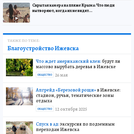
Скрытая камера на пляже Крыма: Что люди
вытворяют, когда их не видят...
ТАКЖЕ ПО ТЕМЕ:
Благоустройство Ижевска
Что ждет американский клен:
будут ли
массово вырубать деревья в Ижевске
26 мая
ОБЩЕСТВО
Апгрейд «Березовой рощи»
в Ижевске:
стадион, ручьи, тематические зоны
отдыха
12 октября 2025
ОБЩЕСТВО
Спуск в ад:
экскурсия по подземным
переходам Ижевска