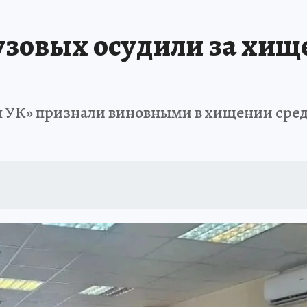
ТРОЙКЕ И РЕМОНТУ
БРЕНДЫ УДМУРТИИ
ИСПЫТАНО НА СЕБЕ
зовых осудили за хище
 УК» признали виновными в хищении сред