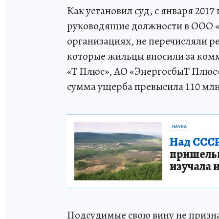
Как установил суд, с января 2017
руководящие должности в ООО «Г
организациях, не перечисляли 
которые жильцы вносили за ком
«Т Плюс», АО «ЭнергосбыТ Плюс
сумма ущерба превысила 110 млн
НАУКА
Над СССР
пришельце
изучала 
Подсудимые свою вину не призна