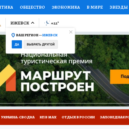
ИТИКА
ОБЩЕСТВО
ЭКОНОМИКА
В МИРЕ
ЗВЕЗДЫ
ЛУМНИСТЫ
ПРОИСШЕСТВИЯ
НАЦИОНАЛЬНЫЕ ПРОЕК
ИЖЕВСК
+22
°
ВАШ РЕГИОН —
ИЖЕВСК
Ы
ОТКРЫВАЕМ МИР
Я ЗНАЮ
СЕМЬЯ
ЖЕНСКИЕ СЕ
ДА
ВЫБРАТЬ ДРУГОЙ
ПРОМОКОДЫ
СЕРИАЛЫ
СПЕЦПРОЕКТЫ
ДЕФИЦИТ
ВИЗОР
КОЛЛЕКЦИИ
КОНКУРСЫ
РАБОТА У НАС
ГИ
НА САЙТЕ
УКРАИНА: СВОДКА
КП В МАХ
ОТДЫХ В РОССИИ
ЗАПОВЕДНАЯ Р