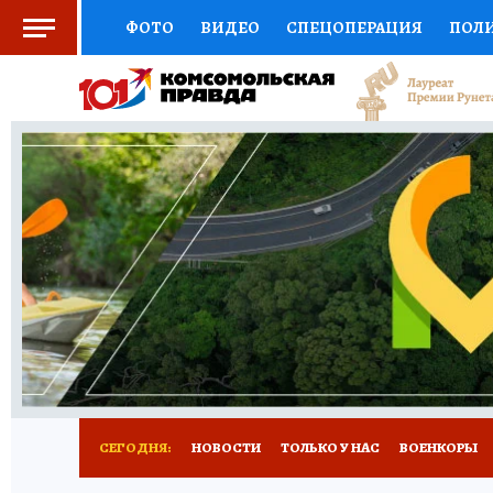
ФОТО
ВИДЕО
СПЕЦОПЕРАЦИЯ
ПОЛ
СОЦПОДДЕРЖКА
НАУКА
СПОРТ
КО
ВЫБОР ЭКСПЕРТОВ
ДОКТОР
ФИНАНС
КНИЖНАЯ ПОЛКА
ПРОГНОЗЫ НА СПОРТ
ПРЕСС-ЦЕНТР
НЕДВИЖИМОСТЬ
ТЕЛЕ
РАДИО КП
РЕКЛАМА
ТЕСТЫ
НОВОЕ 
СЕГОДНЯ:
НОВОСТИ
ТОЛЬКО У НАС
ВОЕНКОРЫ