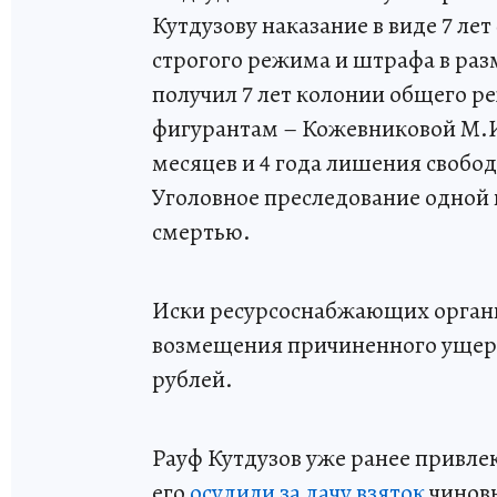
Кутдузову наказание в виде 7 ле
строгого режима и штрафа в раз
получил 7 лет колонии общего р
фигурантам – Кожевниковой М.И.
месяцев и 4 года лишения свобо
Уголовное преследование одной 
смертью.
Иски ресурсоснабжающих организ
возмещения причиненного ущерб
рублей.
Рауф Кутдузов уже ранее привлек
его
осудили за дачу взяток
чинов