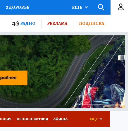
ЗДОРОВЬЕ
ЕЩЕ
ТЫ РОССИИ
РАДИО
РЕКЛАМА
ПОДПИСКА
КРЕТЫ
ПУТЕВОДИТЕЛЬ
 ЖЕЛЕЗА
ТУРИЗМ
Д ПОТРЕБИТЕЛЯ
ВСЕ О КП
ОССИЯ
ПРОИСШЕСТВИЯ
АФИША
ЕЩЕ