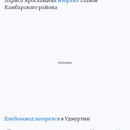
Лариса Ярославцева
избрана
Главой
Камбарского района
Хлебозавод загорелся
в Удмуртии