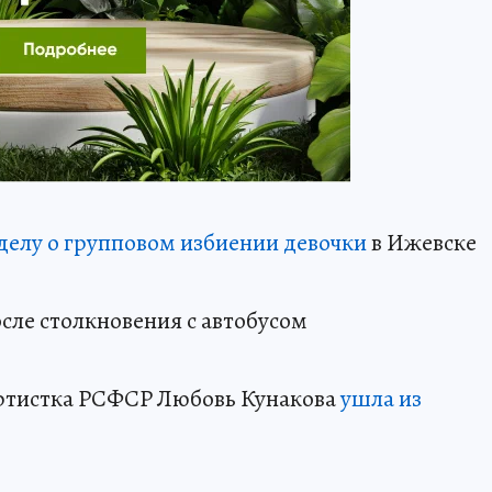
делу о групповом избиении девочки
в Ижевске
сле столкновения с автобусом
ртистка РСФСР Любовь Кунакова
ушла из