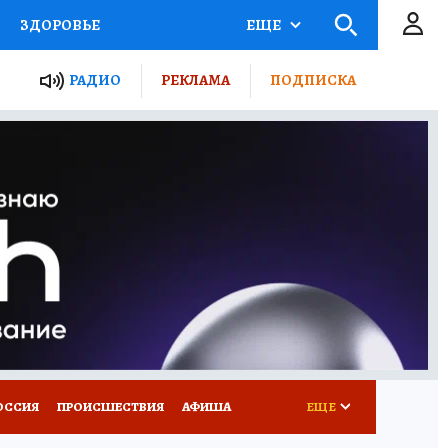
ЗДОРОВЬЕ
ЕЩЕ
ТЫ РОССИИ
РАДИО
РЕКЛАМА
ПОДПИСКА
КРЕТЫ
ПУТЕВОДИТЕЛЬ
 ЖЕЛЕЗА
ТУРИЗМ
Д ПОТРЕБИТЕЛЯ
ВСЕ О КП
ОССИЯ
ПРОИСШЕСТВИЯ
АФИША
ЕЩЕ