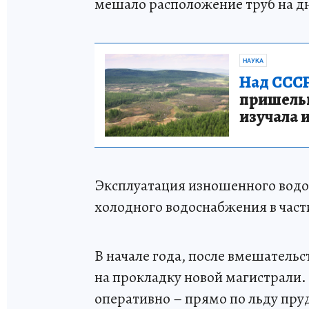
мешало расположение труб на дн
НАУКА
Над СССР
пришельце
изучала 
Эксплуатация изношенного вод
холодного водоснабжения в част
В начале года, после вмешатель
на прокладку новой магистрали
оперативно – прямо по льду пруд