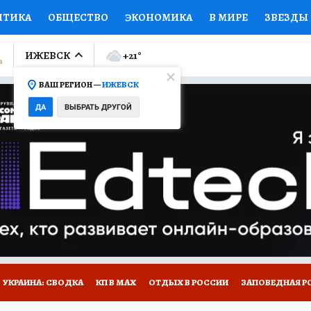
ИТИКА
ОБЩЕСТВО
ЭКОНОМИКА
В МИРЕ
ЗВЕЗДЫ
ЛУМНИСТЫ
ПРОИСШЕСТВИЯ
НАЦИОНАЛЬНЫЕ ПРОЕК
ИЖЕВСК
+21
°
ВАШ РЕГИОН —
ИЖЕВСК
Ы
ОТКРЫВАЕМ МИР
Я ЗНАЮ
СЕМЬЯ
ЖЕНСКИЕ СЕ
ДА
ВЫБРАТЬ ДРУГОЙ
ПРОМОКОДЫ
СЕРИАЛЫ
СПЕЦПРОЕКТЫ
ДЕФИЦИТ
ВИЗОР
КОЛЛЕКЦИИ
КОНКУРСЫ
РАБОТА У НАС
ГИ
НА САЙТЕ
УКРАИНА: СВОДКА
КП В МАХ
ОТДЫХ В РОССИИ
ЗАПОВЕДНАЯ Р