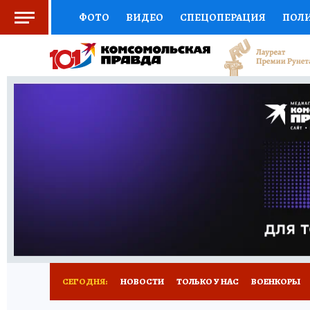
ФОТО
ВИДЕО
СПЕЦОПЕРАЦИЯ
ПОЛ
СОЦПОДДЕРЖКА
НАУКА
СПОРТ
КО
ВЫБОР ЭКСПЕРТОВ
ДОКТОР
ФИНАНС
КНИЖНАЯ ПОЛКА
ПРОГНОЗЫ НА СПОРТ
ПРЕСС-ЦЕНТР
НЕДВИЖИМОСТЬ
ТЕЛЕ
РАДИО КП
РЕКЛАМА
ТЕСТЫ
НОВОЕ 
СЕГОДНЯ:
НОВОСТИ
ТОЛЬКО У НАС
ВОЕНКОРЫ