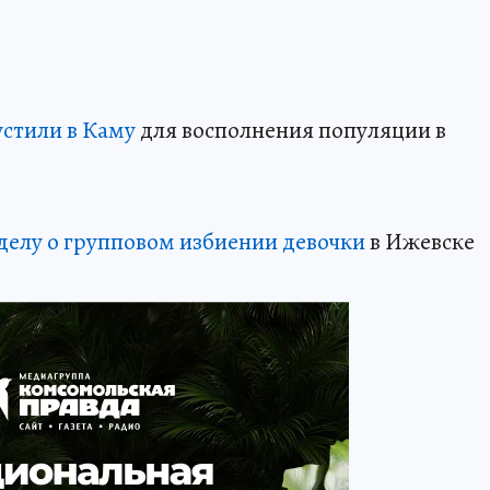
устили в Каму
для восполнения популяции в
делу о групповом избиении девочки
в Ижевске