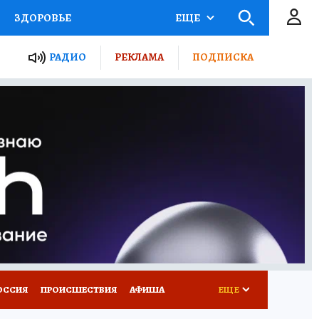
ЗДОРОВЬЕ
ЕЩЕ
ТЫ РОССИИ
РАДИО
РЕКЛАМА
ПОДПИСКА
КРЕТЫ
ПУТЕВОДИТЕЛЬ
 ЖЕЛЕЗА
ТУРИЗМ
Д ПОТРЕБИТЕЛЯ
ВСЕ О КП
ОССИЯ
ПРОИСШЕСТВИЯ
АФИША
ЕЩЕ