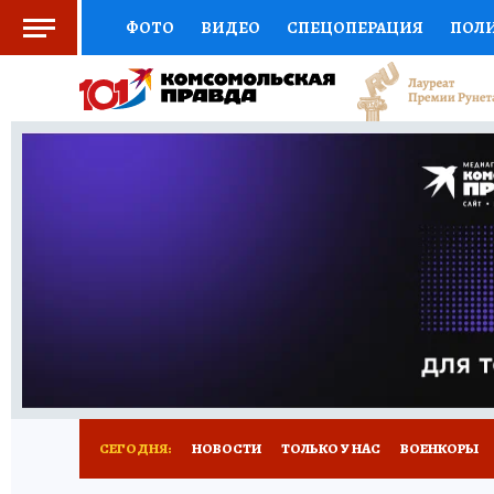
ФОТО
ВИДЕО
СПЕЦОПЕРАЦИЯ
ПОЛ
СОЦПОДДЕРЖКА
НАУКА
СПОРТ
КО
ВЫБОР ЭКСПЕРТОВ
ДОКТОР
ФИНАНС
КНИЖНАЯ ПОЛКА
ПРОГНОЗЫ НА СПОРТ
ПРЕСС-ЦЕНТР
НЕДВИЖИМОСТЬ
ТЕЛЕ
РАДИО КП
РЕКЛАМА
ТЕСТЫ
НОВОЕ 
СЕГОДНЯ:
НОВОСТИ
ТОЛЬКО У НАС
ВОЕНКОРЫ