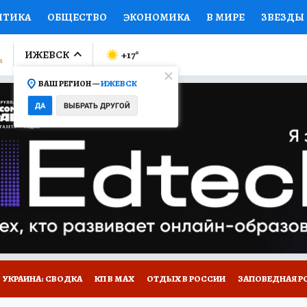
ИТИКА
ОБЩЕСТВО
ЭКОНОМИКА
В МИРЕ
ЗВЕЗДЫ
ЛУМНИСТЫ
ПРОИСШЕСТВИЯ
НАЦИОНАЛЬНЫЕ ПРОЕК
ИЖЕВСК
+17
°
ВАШ РЕГИОН —
ИЖЕВСК
Ы
ОТКРЫВАЕМ МИР
Я ЗНАЮ
СЕМЬЯ
ЖЕНСКИЕ СЕ
ДА
ВЫБРАТЬ ДРУГОЙ
ПРОМОКОДЫ
СЕРИАЛЫ
СПЕЦПРОЕКТЫ
ДЕФИЦИТ
ВИЗОР
КОЛЛЕКЦИИ
КОНКУРСЫ
РАБОТА У НАС
ГИ
НА САЙТЕ
УКРАИНА: СВОДКА
КП В МАХ
ОТДЫХ В РОССИИ
ЗАПОВЕДНАЯ Р