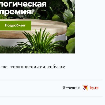
сле столкновения с автобусом
Источник:
kp.ru