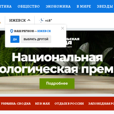
ИТИКА
ОБЩЕСТВО
ЭКОНОМИКА
В МИРЕ
ЗВЕЗДЫ
ЛУМНИСТЫ
ПРОИСШЕСТВИЯ
НАЦИОНАЛЬНЫЕ ПРОЕК
ИЖЕВСК
+18
°
ВАШ РЕГИОН —
ИЖЕВСК
Ы
ОТКРЫВАЕМ МИР
Я ЗНАЮ
СЕМЬЯ
ЖЕНСКИЕ СЕ
ДА
ВЫБРАТЬ ДРУГОЙ
ПРОМОКОДЫ
СЕРИАЛЫ
СПЕЦПРОЕКТЫ
ДЕФИЦИТ
ВИЗОР
КОЛЛЕКЦИИ
КОНКУРСЫ
РАБОТА У НАС
ГИ
НА САЙТЕ
УКРАИНА: СВОДКА
КП В МАХ
ОТДЫХ В РОССИИ
ЗАПОВЕДНАЯ Р