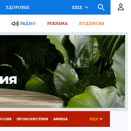
ЗДОРОВЬЕ
ЕЩЕ
ТЫ РОССИИ
РАДИО
РЕКЛАМА
ПОДПИСКА
КРЕТЫ
ПУТЕВОДИТЕЛЬ
 ЖЕЛЕЗА
ТУРИЗМ
Д ПОТРЕБИТЕЛЯ
ВСЕ О КП
ОССИЯ
ПРОИСШЕСТВИЯ
АФИША
ЕЩЕ