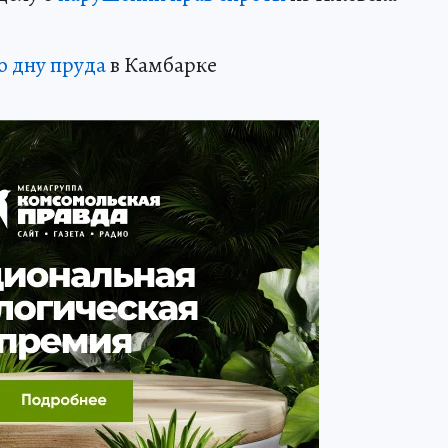
о дну пруда
в Камбарке