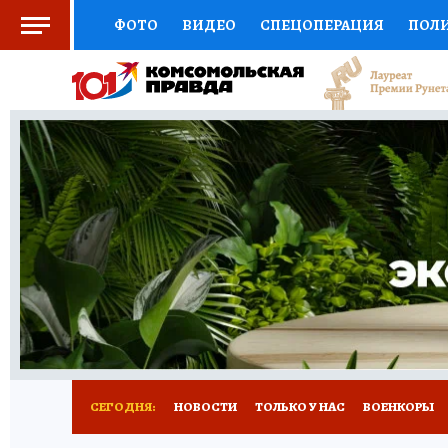
ФОТО
ВИДЕО
СПЕЦОПЕРАЦИЯ
ПОЛ
СОЦПОДДЕРЖКА
НАУКА
СПОРТ
КО
ВЫБОР ЭКСПЕРТОВ
ДОКТОР
ФИНАНС
КНИЖНАЯ ПОЛКА
ПРОГНОЗЫ НА СПОРТ
ПРЕСС-ЦЕНТР
НЕДВИЖИМОСТЬ
ТЕЛЕ
РАДИО КП
РЕКЛАМА
ТЕСТЫ
НОВОЕ 
СЕГОДНЯ:
НОВОСТИ
ТОЛЬКО У НАС
ВОЕНКОРЫ