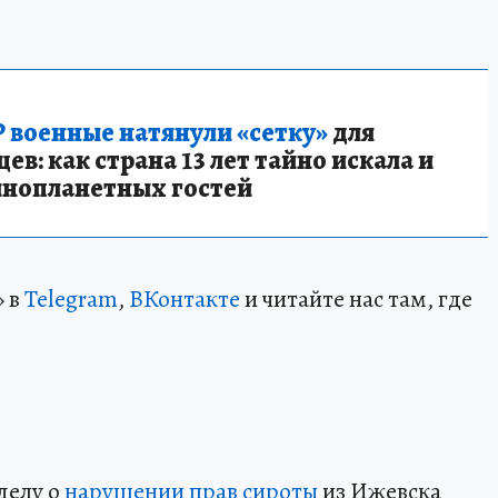
 военные натянули «сетку»
для
в: как страна 13 лет тайно искала и
инопланетных гостей
» в
Telegram
,
ВКонтакте
и читайте нас там, где
делу о
нарушении прав сироты
из Ижевска