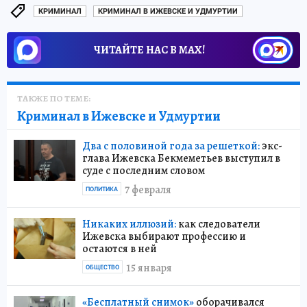
КРИМИНАЛ
КРИМИНАЛ В ИЖЕВСКЕ И УДМУРТИИ
ЧИТАЙТЕ НАС В МАХ!
ТАКЖЕ ПО ТЕМЕ:
Криминал в Ижевске и Удмуртии
Два с половиной года за решеткой:
экс-
глава Ижевска Бекмеметьев выступил в
суде с последним словом
7 февраля
ПОЛИТИКА
Никаких иллюзий:
как следователи
Ижевска выбирают профессию и
остаются в ней
15 января
ОБЩЕСТВО
«Бесплатный снимок»
оборачивался