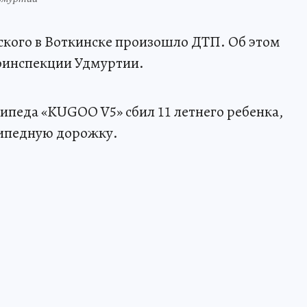
ского в Воткинске произошло ДТП. Об этом
тоинспекции Удмуртии.
сипеда «KUGOO V5» сбил 11 летнего ребенка,
сипедную дорожку.