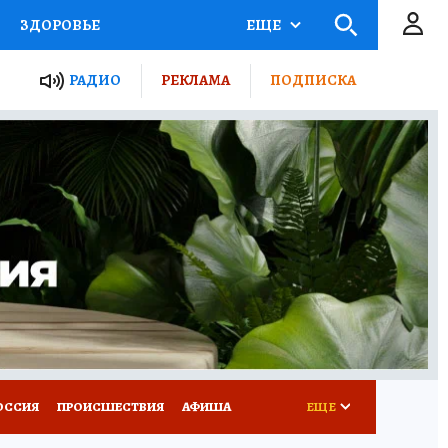
ЗДОРОВЬЕ
ЕЩЕ
ТЫ РОССИИ
РАДИО
РЕКЛАМА
ПОДПИСКА
КРЕТЫ
ПУТЕВОДИТЕЛЬ
 ЖЕЛЕЗА
ТУРИЗМ
Д ПОТРЕБИТЕЛЯ
ВСЕ О КП
ОССИЯ
ПРОИСШЕСТВИЯ
АФИША
ЕЩЕ