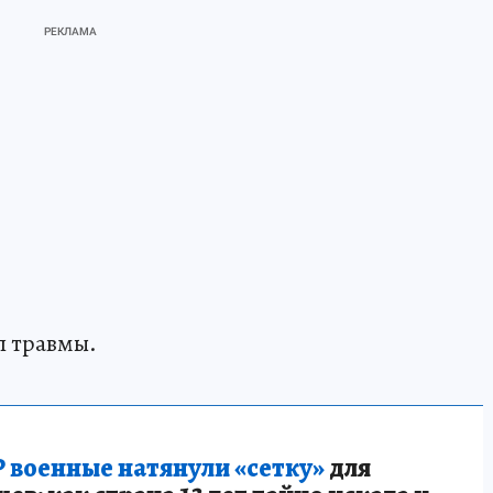
л травмы.
 военные натянули «сетку»
для