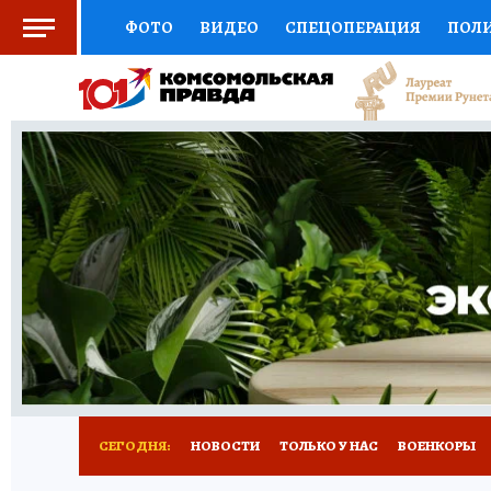
ФОТО
ВИДЕО
СПЕЦОПЕРАЦИЯ
ПОЛ
СОЦПОДДЕРЖКА
НАУКА
СПОРТ
КО
ВЫБОР ЭКСПЕРТОВ
ДОКТОР
ФИНАНС
КНИЖНАЯ ПОЛКА
ПРОГНОЗЫ НА СПОРТ
ПРЕСС-ЦЕНТР
НЕДВИЖИМОСТЬ
ТЕЛЕ
РАДИО КП
РЕКЛАМА
ТЕСТЫ
НОВОЕ 
СЕГОДНЯ:
НОВОСТИ
ТОЛЬКО У НАС
ВОЕНКОРЫ