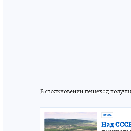
В столкновении пешеход получи
НАУКА
Над СССР