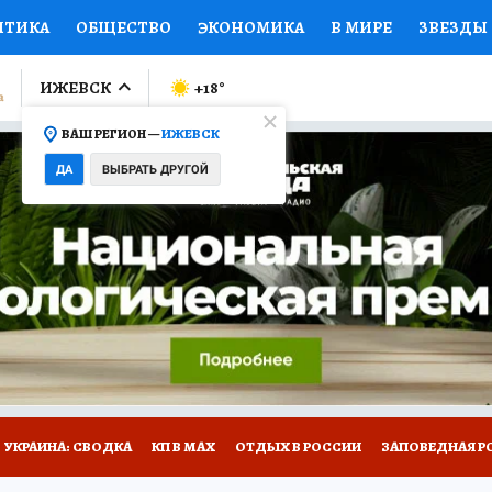
ИТИКА
ОБЩЕСТВО
ЭКОНОМИКА
В МИРЕ
ЗВЕЗДЫ
ЛУМНИСТЫ
ПРОИСШЕСТВИЯ
НАЦИОНАЛЬНЫЕ ПРОЕК
ИЖЕВСК
+18
°
ВАШ РЕГИОН —
ИЖЕВСК
Ы
ОТКРЫВАЕМ МИР
Я ЗНАЮ
СЕМЬЯ
ЖЕНСКИЕ СЕ
ДА
ВЫБРАТЬ ДРУГОЙ
ПРОМОКОДЫ
СЕРИАЛЫ
СПЕЦПРОЕКТЫ
ДЕФИЦИТ
ВИЗОР
КОЛЛЕКЦИИ
КОНКУРСЫ
РАБОТА У НАС
ГИ
НА САЙТЕ
УКРАИНА: СВОДКА
КП В МАХ
ОТДЫХ В РОССИИ
ЗАПОВЕДНАЯ Р