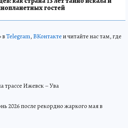
в: как страна 13 лет тайно искала и
инопланетных гостей
» в
Telegram
,
ВКонтакте
и читайте нас там, где
а трассе Ижевск – Ува
юнь 2026 после рекордно жаркого мая в