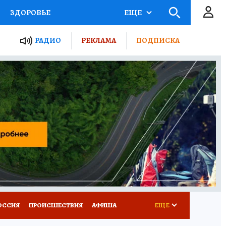
ЗДОРОВЬЕ
ЕЩЕ
ТЫ РОССИИ
РАДИО
РЕКЛАМА
ПОДПИСКА
КРЕТЫ
ПУТЕВОДИТЕЛЬ
 ЖЕЛЕЗА
ТУРИЗМ
Д ПОТРЕБИТЕЛЯ
ВСЕ О КП
ОССИЯ
ПРОИСШЕСТВИЯ
АФИША
ЕЩЕ