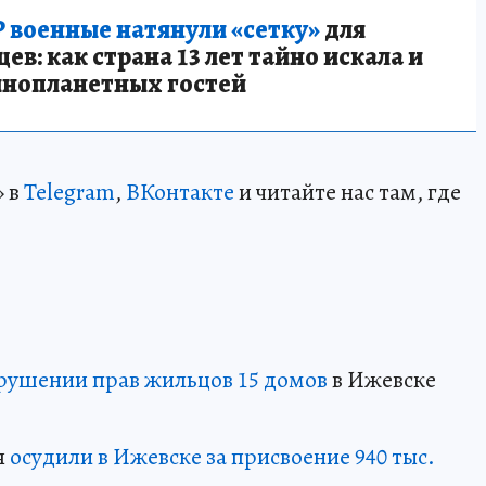
 военные натянули «сетку»
для
в: как страна 13 лет тайно искала и
инопланетных гостей
» в
Telegram
,
ВКонтакте
и читайте нас там, где
рушении прав жильцов 15 домов
в Ижевске
я
осудили в Ижевске за присвоение 940 тыс.