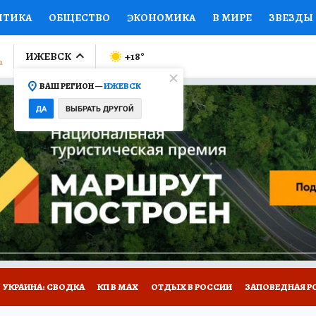
ИТИКА
ОБЩЕСТВО
ЭКОНОМИКА
В МИРЕ
ЗВЕЗДЫ
ЛУМНИСТЫ
ПРОИСШЕСТВИЯ
НАЦИОНАЛЬНЫЕ ПРОЕК
ИЖЕВСК
+18
°
ВАШ РЕГИОН —
ИЖЕВСК
Ы
ОТКРЫВАЕМ МИР
Я ЗНАЮ
СЕМЬЯ
ЖЕНСКИЕ СЕ
ДА
ВЫБРАТЬ ДРУГОЙ
ПРОМОКОДЫ
СЕРИАЛЫ
СПЕЦПРОЕКТЫ
ДЕФИЦИТ
ВИЗОР
КОЛЛЕКЦИИ
КОНКУРСЫ
РАБОТА У НАС
ГИ
НА САЙТЕ
УКРАИНА: СВОДКА
КП В МАХ
ОТДЫХ В РОССИИ
ЗАПОВЕДНАЯ Р