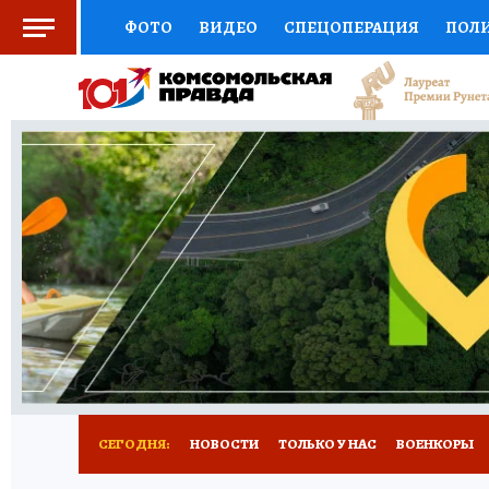
ФОТО
ВИДЕО
СПЕЦОПЕРАЦИЯ
ПОЛ
СОЦПОДДЕРЖКА
НАУКА
СПОРТ
КО
ВЫБОР ЭКСПЕРТОВ
ДОКТОР
ФИНАНС
КНИЖНАЯ ПОЛКА
ПРОГНОЗЫ НА СПОРТ
ПРЕСС-ЦЕНТР
НЕДВИЖИМОСТЬ
ТЕЛЕ
РАДИО КП
РЕКЛАМА
ТЕСТЫ
НОВОЕ 
СЕГОДНЯ:
НОВОСТИ
ТОЛЬКО У НАС
ВОЕНКОРЫ